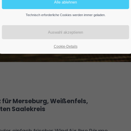
enanlagen nach Maß – stilvoll, funktional und f
Technisch erforderliche Cookies werden immer geladen.
Cookie-Details
 für Merseburg, Weißenfels,
en Saalekreis
der einfach frischer Wind für Ihre Räume