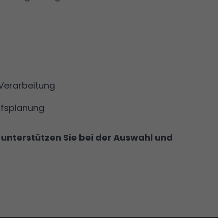
Verarbeitung
rfsplanung
Kontaktdaten
r unterstützen Sie bei der Auswahl und
Sitnalta GmbH
.
Leihaer Str. 15
06632 Gröst / Almsdorf
03 46 33 / 22 23 3
info@sitnalta-gmbh.de